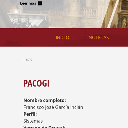
PARTY
Leer más
Leer más
Ir a la web oficial
INICIO
NOTICIAS
Inicio
S
E
E
N
PACOGI
C
U
E
Nombre completo:
N
T
Francisco José García Inclán
R
Perfíl:
A
Sistemas
U
Versión de Drupal: