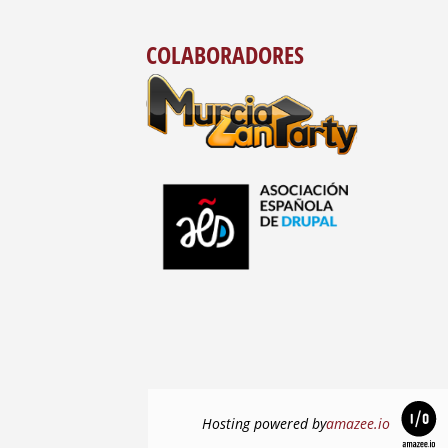
COLABORADORES
Hosting powered by
amazee.io