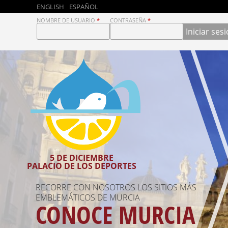
ENGLISH
ESPAÑOL
D
NOMBRE DE USUARIO
*
CONTRASEÑA
*
R
U
P
A
L
5 DE DICIEMBRE
PALACIO DE LOS DEPORTES
D
RECORRE CON NOSOTROS LOS SITIOS MÁS
NO TE PODRÁS IR SIN PROBAR LOS PASTELES
COLABORADOR DEL DRUPAL DAY MURCIA 2015
A
MURCIA LAN
EMBLEMÁTICOS DE MURCIA
DE CARNE Y LAS MARINERAS.
CONOCE MURCIA
VENTE DE TAPAS
Y