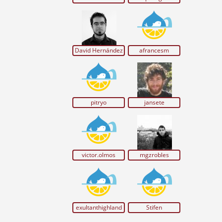
David Hernández
afrancesm
pitryo
jansete
victor.olmos
mgzrobles
exultanthighland
Stifen