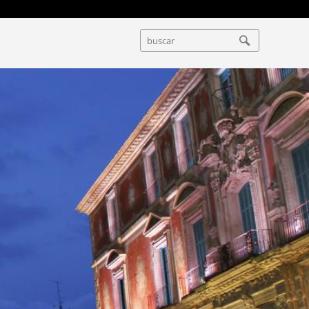
B
F
U
O
S
R
C
M
A
U
R
L
A
R
I
O
D
E
B
Ú
S
Q