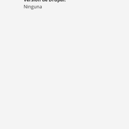
S
T
Ninguna
E
D
A
Q
U
Í