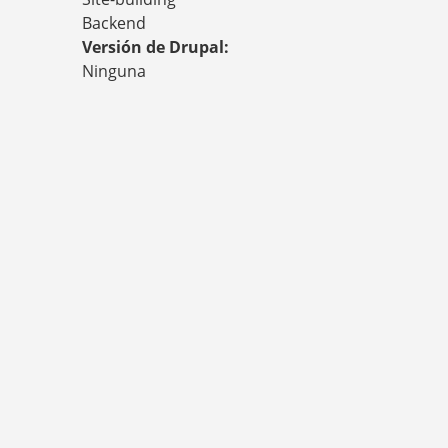
S
T
Backend
E
Versión de Drupal:
D
Ninguna
A
Q
U
Í