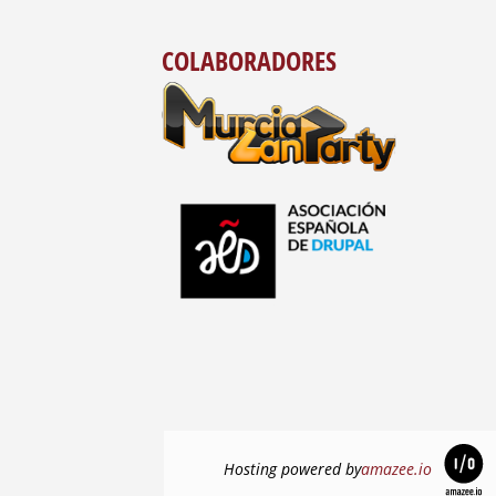
COLABORADORES
Hosting powered by
amazee.io