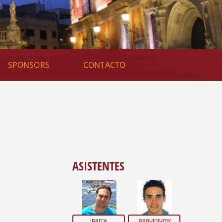
U
E
D
A
SPONSORS
CONTACTO
ASISTENTES
jparra
joaquiniumv