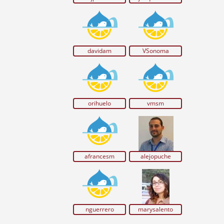
davidam
VSonoma
orihuelo
vmsm
afrancesm
alejopuche
nguerrero
marysalento