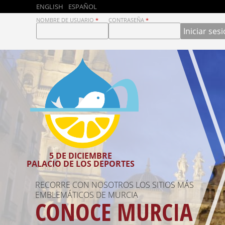
ENGLISH
ESPAÑOL
D
NOMBRE DE USUARIO
*
CONTRASEÑA
*
R
U
P
A
L
5 DE DICIEMBRE
PALACIO DE LOS DEPORTES
D
RECORRE CON NOSOTROS LOS SITIOS MÁS
NO TE PODRÁS IR SIN PROBAR LOS PASTELES
COLABORADOR DEL DRUPAL DAY MURCIA 2015
A
MURCIA LAN
EMBLEMÁTICOS DE MURCIA
DE CARNE Y LAS MARINERAS.
CONOCE MURCIA
VENTE DE TAPAS
Y