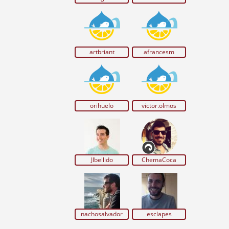
artbriant
afrancesm
orihuelo
victor.olmos
Jlbellido
ChemaCoca
nachosalvador
esclapes