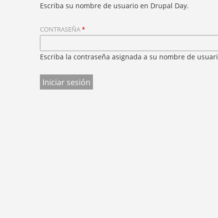
S
Escriba su nombre de usuario en Drupal Day.
P
T
E
A
D
CONTRASEÑA
*
S
A
P
Q
R
U
Escriba la contraseña asignada a su nombre de usuari
Í
I
N
C
I
P
A
L
E
S