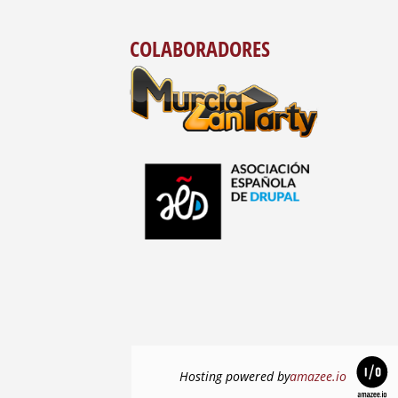
COLABORADORES
Hosting powered by
amazee.io