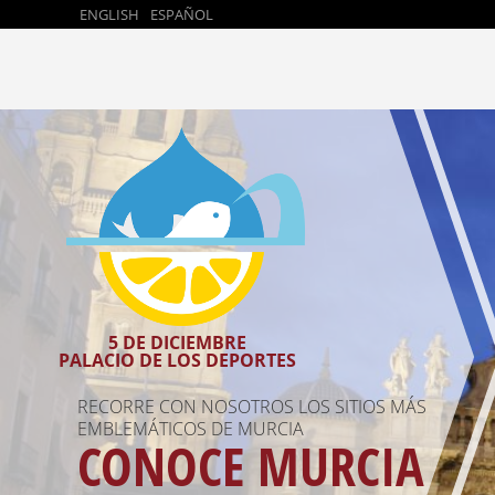
ENGLISH
ESPAÑOL
D
R
U
P
A
L
5 DE DICIEMBRE
PALACIO DE LOS DEPORTES
D
RECORRE CON NOSOTROS LOS SITIOS MÁS
NO TE PODRÁS IR SIN PROBAR LOS PASTELES
COLABORADOR DEL DRUPAL DAY MURCIA 2015
A
MURCIA LAN
EMBLEMÁTICOS DE MURCIA
DE CARNE Y LAS MARINERAS.
CONOCE MURCIA
VENTE DE TAPAS
Y