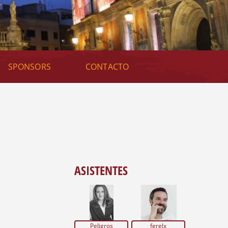
U
E
D
A
SPONSORS
CONTACTO
ASISTENTES
Peligros
ferelx