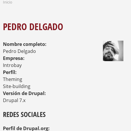
Inicio
S
S
Q
E
U
E
N
PEDRO DELGADO
E
C
D
U
A
E
Nombre completo:
N
T
Pedro Delgado
R
Empresa:
A
Introbay
U
Perfíl:
S
T
Theming
E
Site-building
D
Versión de Drupal:
A
Drupal 7.x
Q
U
Í
REDES SOCIALES
Perfil de Drupal.org: