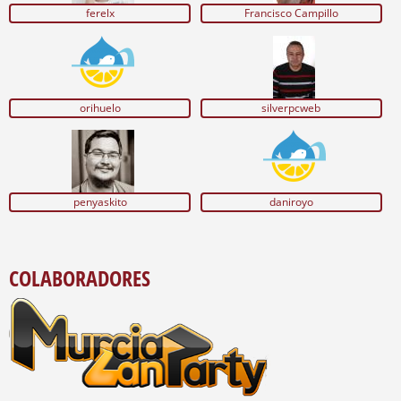
ferelx
Francisco Campillo
orihuelo
silverpcweb
penyaskito
daniroyo
COLABORADORES