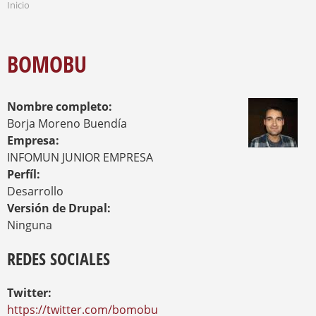
Inicio
S
S
Q
E
U
E
N
BOMOBU
E
C
D
U
A
E
Nombre completo:
N
T
Borja Moreno Buendía
R
Empresa:
A
INFOMUN JUNIOR EMPRESA
U
Perfíl:
S
T
Desarrollo
E
Versión de Drupal:
D
Ninguna
A
Q
REDES SOCIALES
U
Í
Twitter:
https://twitter.com/bomobu