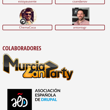
estoyausente
csandanov
ChemaCoca
antoniogr
COLABORADORES