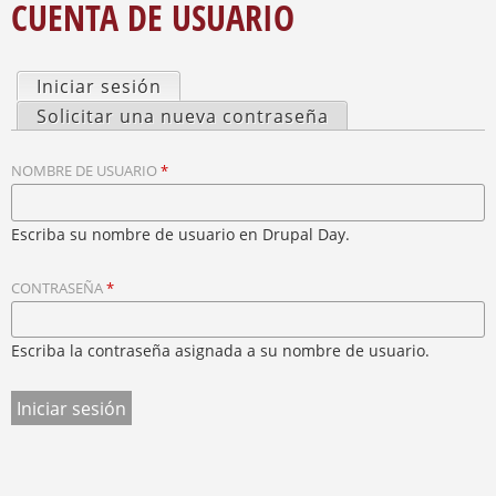
N
CUENTA DE USUARIO
S
C
Q
U
U
E
Iniciar sesión
(solapa activa)
N
E
S
T
Solicitar una nueva contraseña
D
R
O
A
A
L
U
NOMBRE DE USUARIO
*
A
S
P
T
E
Escriba su nombre de usuario en Drupal Day.
A
D
S
A
CONTRASEÑA
*
P
Q
R
U
Í
I
Escriba la contraseña asignada a su nombre de usuario.
N
C
I
P
A