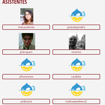
ASISTENTES
marysalento
josealejandro
jsiesquen
nesimo
afrancesm
raulkite
artbriant
isidroweathers2