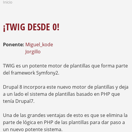
Inicio
S
S
Q
E
U
E
N
¡TWIG DESDE 0!
E
C
D
U
A
E
Ponente:
Miguel_kode
N
T
Jorgillo
R
A
TWIG es un potente motor de plantillas que forma parte
U
del framework Symfony2.
S
T
E
Drupal 8 incorpora este nuevo motor de plantillas y deja
D
a un lado el sistema de plantillas basado en PHP que
A
tenía Drupal7.
Q
U
Í
Una de las grandes ventajas de esto es que se elimina la
parte de lógica en PHP de las plantillas para dar paso a
un nuevo potente sistema.